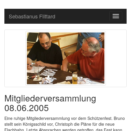
Sebastianus Flittard
Toggle
navigati
Mitgliederversammlung
08.06.2005
Eine ruhige Mitgliederversammlung vor dem Schützenfest. Bruno
stellt sein Königsschild vor, Christoph die Pläne für die neue
Flachbahn. Letzte Absprachen werden getroffen, das Fest kann