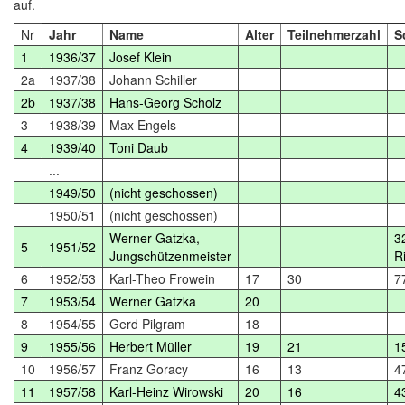
auf.
Nr
Jahr
Name
Alter
Teilnehmerzahl
S
1
1936/37
Josef Klein
2a
1937/38
Johann Schiller
2b
1937/38
Hans-Georg Scholz
3
1938/39
Max Engels
4
1939/40
Toni Daub
...
1949/50
(nicht geschossen)
1950/51
(nicht geschossen)
Werner Gatzka,
3
5
1951/52
Jungschützenmeister
R
6
1952/53
Karl-Theo Frowein
17
30
7
7
1953/54
Werner Gatzka
20
8
1954/55
Gerd Pilgram
18
9
1955/56
Herbert Müller
19
21
1
10
1956/57
Franz Goracy
16
13
4
11
1957/58
Karl-Heinz Wirowski
20
16
4