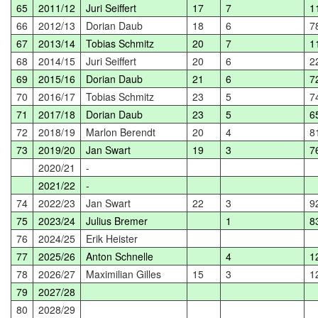
65
2011/12
Juri Seiffert
17
7
1
66
2012/13
Dorian Daub
18
6
7
67
2013/14
Tobias Schmitz
20
7
1
68
2014/15
Juri Seiffert
20
6
2
69
2015/16
Dorian Daub
21
6
7
70
2016/17
Tobias Schmitz
23
5
7
71
2017/18
Dorian Daub
23
5
6
72
2018/19
Marlon Berendt
20
4
8
73
2019/20
Jan Swart
19
3
7
2020/21
-
2021/22
-
74
2022/23
Jan Swart
22
3
9
75
2023/24
Julius Bremer
1
8
76
2024/25
Erik Heister
77
2025/26
Anton Schnelle
4
1
78
2026/27
Maximilian Gilles
15
3
1
79
2027/28
80
2028/29