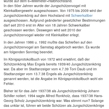
wurde auf dem 6=Millimeter=Halbhochstand.
In den 50er Jahren wurde der Jungschützenvogel mit
Kleinkalibergewehr ausgeschossen. Von 1975 bis 2009 wird der
Jungschützenkönig auf dem Hochstand mit
Schwerkaliber
ausgeschossen. Aufgrund geänderter gesetzlicher Bestimmungen
darf seit 2010 erst im Alter von 18 Jahren Schwerkaliber
geschossen werden. Deswegen wird seit 2010 der
Jungschützenvogel wieder mit Kleinkaliber erlegt.
In den Jahren 1986 u. 1992 mußte das Schießen auf den
Jungschützenvogel am Samstag abgebroch werden. Es wurde
am folgenden Sonntag beendet.
Im Königsprotokollbuch von 1972 wird erwähnt, daß der
Schützenkönig Max Engels
bereits 1939/40 Jungschützenkönig
war. Da aber im Stadtanzeiger vom 4.7.39 Toni Daub
und im
Stadtanzeiger vom 13.7.38 Engels
als Jungschützenkönig
genannt werden, ist die Angabe im Königsprotokollbuch wohl ein
Fehler.
Bisher ist für das Jahr 1937/38 als Jungschützenkönig Johann
Schiller notiert. 1994 sagte Alfred Ronkholz, dass 1937/38 Hans-
Georg Scholz Jungschützenkönig war. Was stimmt nun? Solange
das unklar ist, führen wir beide Schützen als Jungschützenkönige