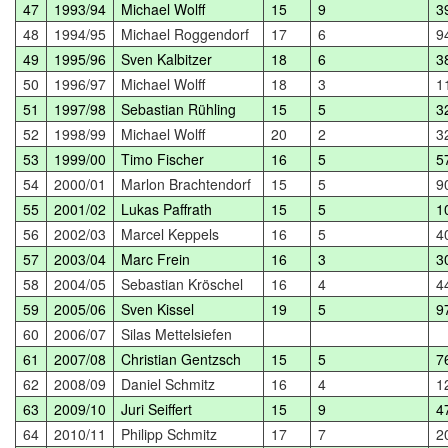
47
1993/94
Michael Wolff
15
9
3
48
1994/95
Michael Roggendorf
17
6
9
49
1995/96
Sven Kalbitzer
18
6
3
50
1996/97
Michael Wolff
18
3
1
51
1997/98
Sebastian Rühling
15
5
3
52
1998/99
Michael Wolff
20
2
3
53
1999/00
Timo Fischer
16
5
5
54
2000/01
Marlon Brachtendorf
15
5
9
55
2001/02
Lukas Paffrath
15
5
1
56
2002/03
Marcel Keppels
16
5
4
57
2003/04
Marc Frein
16
3
3
58
2004/05
Sebastian Kröschel
16
4
4
59
2005/06
Sven Kissel
19
5
9
60
2006/07
Silas Mettelsiefen
61
2007/08
Christian Gentzsch
15
5
7
62
2008/09
Daniel Schmitz
16
4
1
63
2009/10
Juri Seiffert
15
9
4
64
2010/11
Philipp Schmitz
17
7
2