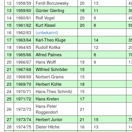
12
1958/59
Ferdi Borczewsky
20
13
4
13
1959/60
Günter Gierling
18
11
3
14
1960/61
Rolf Vogel
20
9
4
15
1961/62
Kurt Kissel
20
8
5
16
1962/63
(unbekannt)
17
1963/64
Karl-Theo Kluge
14
3
18
1964/65
Rudolf Koitka
12
2
19
1965/66
Alfred Palmes
8
7
20
1966/67
Hans Wolff
19
9
1
21
1967/68
Wilfried Schröder
15
22
1968/69
Norbert Grams
15
23
1969/70
Herbert Kühle
18
24
1970/71
Hans-Theo Schmitz
15
25
1971/72
Hans Kreten
17
Hans-Peter
26
1972/73
21
Roggendorf
27
1973/74
Herbert Junior
21
15
7
28
1974/75
Dieter Hilche
16
13
1