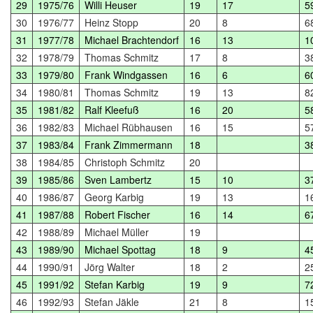
29
1975/76
Willi Heuser
19
17
5
30
1976/77
Heinz Stopp
20
8
6
31
1977/78
Michael Brachtendorf
16
13
1
32
1978/79
Thomas Schmitz
17
8
3
33
1979/80
Frank Windgassen
16
6
6
34
1980/81
Thomas Schmitz
19
13
8
35
1981/82
Ralf Kleefuß
16
20
5
36
1982/83
Michael Rübhausen
16
15
5
37
1983/84
Frank Zimmermann
18
3
38
1984/85
Christoph Schmitz
20
39
1985/86
Sven Lambertz
15
10
3
40
1986/87
Georg Karbig
19
13
1
41
1987/88
Robert Fischer
16
14
6
42
1988/89
Michael Müller
19
43
1989/90
Michael Spottag
18
9
4
44
1990/91
Jörg Walter
18
2
2
45
1991/92
Stefan Karbig
19
9
7
46
1992/93
Stefan Jäkle
21
8
1