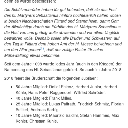
denn es wurde beschlossen:
Die Schützenbrüder haben für gut befunden, daß sie das Fest
des hl. Märtyrers Sebastianus hinfüro hochfeierlich halten wollen
in beiden Nachbarschaften Flittard und Stammheim, damit Gott
der Allmächtige durch die Fürbitte des hl. Märtyrers Sebastianus
die Pest von uns gnädig wolle abwenden und vor allem Unglück
bewahren wolle. Deshalb sollen alle Brüder und Schwestern auf
den Tag in Flittard dem hohen Amt der hl. Messe beiwohnen und
3
.
1
um den Altar gehen
, daß der zeitige Pastor für seine
Mühewaltung etwas bekomme.
Seit dem Jahre 1698 wurde jedes Jahr (auch in den Kriegen) der
Namenstag des Hl. Sebastianus gefeiert. So auch im Jahre 2018.
2018 feiert die Bruderschaft die folgenden Jubiläen:
50 Jahre Mitglied: Detlef Ehlenz, Herbert Junior, Herbert
Kühle, Hans-Peter Roggendorf, Wilfried Schröder.
40 Jahre Mitglied: Frank Milles.
25 Jahre Mitglied: Lukas Paffrath, Friedrich Schmitz, Florian
Seiffert, Andreas Karbig.
10 Jahre Mitglied: Maurizio Baldini, Stefan Hammes, Max
Köhler, Christian Kühle.