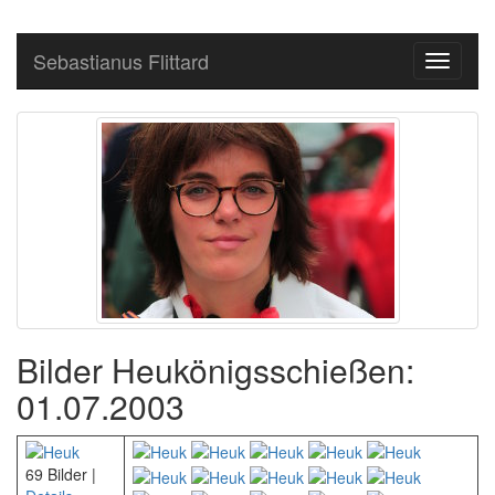
Sebastianus Flittard
Toggle
navigati
Bilder Heukönigsschießen:
01.07.2003
69 Bilder |