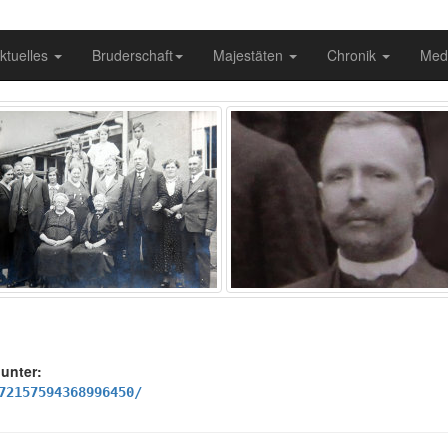
ktuelles
Bruderschaft
Majestäten
Chronik
Med
 unter:
72157594368996450/