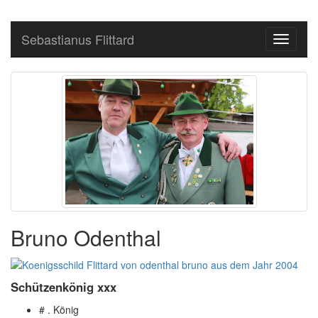
Sebastianus Flittard
Toggle
navigati
Bruno Odenthal
Schützenkönig xxx
# . König