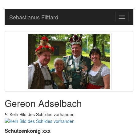
Sebastianus Flittard
Toggle
navigati
Gereon Adselbach
% Kein Bild des Schildes vorhanden
Schützenkönig xxx