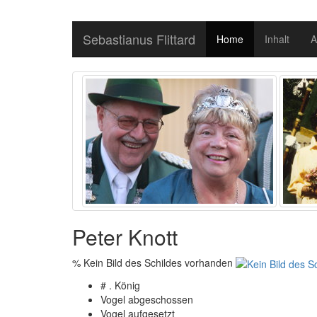
Sebastianus Flittard
Home
Inhalt
A
Peter Knott
% Kein Bild des Schildes vorhanden
# . König
Vogel abgeschossen
Vogel aufgesetzt