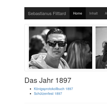
Sebastianus Flittard
Home
Inhalt
A
Das Jahr 1897
Königsprotokollbuch 1897
Schützenfest 1897