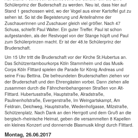
Schülerprinz der Buderschaft zu werden. Neu ist, dass hier auf
Stand 1 geschossen wird, wo der Vogel aus einer Kartoffel gut zu
sehen ist. So ist die Begeisterung und Anteilnahme der
Zuschauerinnen und Zuschauer gleich viel größer. Nach 47
Schuss, schießt Paul Walter. Ein guter Treffer. Paul ist schon
aufgestanden, als der Restvogel von der Stange hüpft und Paul
zum Schülerprinzen macht. Er ist der 48.te Schülerprinz der
Bruderschaft.
Um 15 Uhr tritt die Bruderschaft vor der Kirche St.Hubertus an.
Das Schützentambourkorps Köln Stammheim und das Musik-
Corps Köln Flittard spielen die Parade für König Andreas und
seine Frau Bettina. Die befreundeten Bruderschaften ziehen vor
der Bruderschaft und den Ehrengästen vorbei. Dann ziehen alle
zusammen durch die Fähnchenbehangenen Straßen von Alt-
Flittard. Hubertusstraße, Hauptstraße, Alradstraße,
Paulinenhofstraße, Evergerstraße, Im Weingartskampt, Am
Feldrain, Deichweg, Hauptstraße, Wiedenhofgasse, Milzstraße,
Schützenplatz. Nach Dank an den Herrgott und dem Gruß an die
bergisch-rheinische Heimat, geben die versammelten 8 Kapellen
ein kleines Konzert und donnernde Blasmusik klingt durch Flittard.
Montag, 26.06.2017