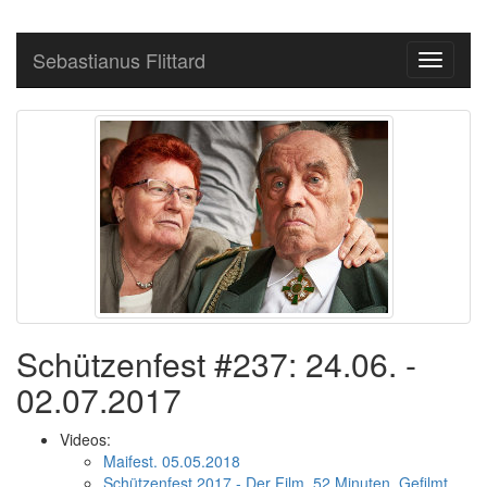
Sebastianus Flittard
Toggle
navigati
Schützenfest #237: 24.06. -
02.07.2017
Videos:
Maifest. 05.05.2018
Schützenfest 2017 - Der Film. 52 Minuten. Gefilmt