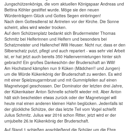
Jungschützenkönigs, die vom aktuellen Königspaar Andreas und
Bettina Köhler gestiftet wurde. Möge sie den neuen
Würdenträgern Glück und Gottes Segen einbringen!
Nach dem Gottesdienst ist Antreten vor der Kirche. Die Sonne
scheint, alles wird wieder trocken.
Auf dem Schützenplatz bedankt sich Brudermeister Thomas
Schmitz bei Helferinnen und Helfern und besonders bei
Schatzmeister und Hallenchef Willi Heuser. Nicht nur, dass er den
Silberschatz putzt, pflegt und auch repariert - was sehr viel Arbeit
ist, er hat jetzt auch bereits 350 Hallenvermietungen hinter sich
gebracht! Ein großes Dankeschön der Bruderschaft an Willi!
Am Hochstand kämpfen nun 9 Küken (Mädchen!! und Jungen)
um die Würde Kükenkönig der Bruderschaft zu werden. Es wird
mit einer Spielzeugarmbrust und mit Gummipfeilen auf einen
Magnetvogel geschossen. Der Dominator der letzten drei Jahre,
der Kükenkaiser Anton Schnelle schießt wieder mit. Aber Anton
hält sich bescheiden etwas zurück oder der Magnetvogel will
heute mal einen anderen kleinen Hahn beglücken. Jedenfalls ist
der glückliche Schütze, der das letzte Teil vom Vogel schießt
Julius Schmitz. Julius war 2016 schon Ritter, jetzt wird er der
umjubelte 26.te Kükenkönig der Bruderschaft.
Auf Stand 1 schießen anschließend die Schüler um die Ehre