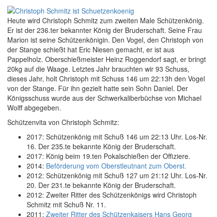
Heute wird Christoph Schmitz zum zweiten Male Schützenkönig.
Er ist der 236.ter bekannter König der Bruderschaft. Seine Frau
Marion ist seine Schützenkönigin. Den Vogel, den Christoph von
der Stange schießt hat Eric Niesen gemacht, er ist aus
Pappelholz. Oberschießmeister Heinz Roggendorf sagt, er bringt
20kg auf die Waage. Letztes Jahr brauchten wir 93 Schuss,
dieses Jahr, holt Christoph mit Schuss 146 um 22:13h den Vogel
von der Stange. Für ihn gezielt hatte sein Sohn Daniel. Der
Königsschuss wurde aus der Schwerkaliberbüchse von Michael
Wolff abgegeben.
Schützenvita von Christoph Schmitz:
2017: Schützenkönig mit Schuß 146 um 22:13 Uhr. Los-Nr.
16. Der 235.te bekannte König der Bruderschaft.
2017: König beim 19.ten Pokalschießen der Offiziere.
2014:
Beförderung vom Oberstleutnant zum Oberst.
2012: Schützenkönig mit Schuß 127 um 21:12 Uhr. Los-Nr.
20. Der 231.te bekannte König der Bruderschaft.
2012: Zweiter Ritter des Schützenkönigs wird Christoph
Schmitz mit Schuß Nr. 11.
2011:
Zweiter Ritter des Schützenkaisers Hans Georg