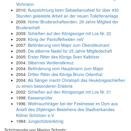
Vortmann.
2010:
Auszeichnung beim Sebastianusfest für über 430
Stunden geleistete Arbeit an der neuen Toilettenanlage
2009:
Hoher Bruderschaftsorden, 29 Jahre Mitglied der
Bruderschaft
2009:
Schießen auf den Königsvogel mit Los Nr. 22
2009:
König der Pantoffelhelden neV
2007:
Beförderung vom Major zum Oberstleutnant
2005:
Die silberne Nadel für 25 Jahre Mitgliedschaft
2005:
Erster Ritter des Königs Sven Kalbitzer
2004:
Silbernes Verdienstkreuz
2004:
Beförderung vom Hauptmann zum Major
2004:
Dritter Ritter des Königs Bruno Odenthal
2004:
Als Sänger macht Christoph das Heukönigsschießen
zu einem besonderen Erlebnis
2002:
Schießen auf den Königsvogel mit Los Nr. 21
1998:
Kassenprüfer
1996:
Weihrauchträger bei der Festmesse im Dom aus
Anlaß des 25jährigen Bestehens des Stadtverbandes
Kölner Schützen e.V.
1984:
Jungschützenkönig
Schützenvita von Marion Schmitz: